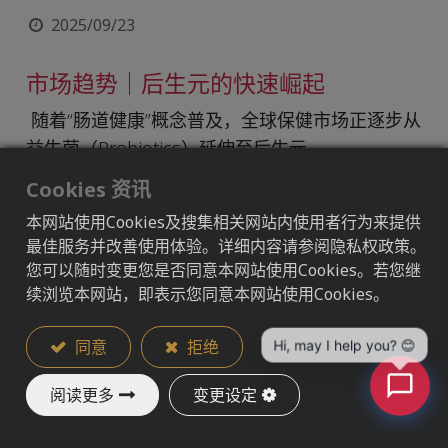
2025/09/23
市场趋势｜后生元的快速崛起
随着“肠道健康”概念普及，全球保健市场正逐步从
益生菌（Probiotics）延伸至后生元
（Postbiotics）。后生元具有 稳定性高、应用形
Cookies 资讯
式多元 的特点，让食品与营养产品开发更具弹
本网站使用Cookies及搜集相关网站内使用者行为来提供
性。根据 MarketsandMarkets 的调查，全球后生
最佳服务并改善使用体验。详细内容请参阅隐私权政策。
元市场规模将自 2025 年的约 1.467 亿美元，预计
您可以随时变更您是否同意本网站使用Cookies。若您继
至 2030 年突破 2.248 亿美元，年复合增长率超过
续浏览本网站，即表示您同意本网站使用Cookies。
8.9%。这显示后生元正成为新一波市场关注的焦
点。
Hi, may I help you? 😊
同意
拒绝
阅读更多
变更设定